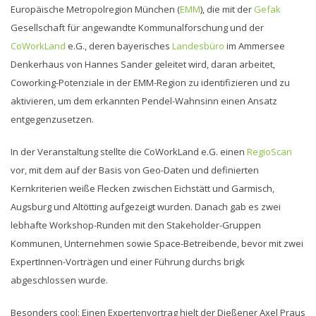
Europäische Metropolregion München (
EMM
), die mit der
Gefak
Gesellschaft für angewandte Kommunalforschung und der
CoWorkLand
e.G., deren bayerisches
Landesbüro
im Ammersee
Denkerhaus von Hannes Sander geleitet wird, daran arbeitet,
Coworking-Potenziale in der EMM-Region zu identifizieren und zu
aktivieren, um dem erkannten Pendel-Wahnsinn einen Ansatz
entgegenzusetzen.
In der Veranstaltung stellte die CoWorkLand e.G. einen
RegioScan
vor, mit dem auf der Basis von Geo-Daten und definierten
Kernkriterien weiße Flecken zwischen Eichstätt und Garmisch,
Augsburg und Altötting aufgezeigt wurden. Danach gab es zwei
lebhafte Workshop-Runden mit den Stakeholder-Gruppen
Kommunen, Unternehmen sowie Space-Betreibende, bevor mit zwei
ExpertInnen-Vorträgen und einer Führung durchs brigk
abgeschlossen wurde.
Besonders cool: Einen Expertenvortrag hielt der Dießener Axel Praus