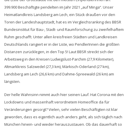
399.900 Beschäftigte pendelten im Jahr 2021 „auf Minga“. Unser
Heimatlandkreis Landsberg am Lech, ein Stück draußen vor den
Toren der Landeshauptstadt, hat es im Vergleichsranking des BBSR
Bundesinstitut für Bau-, Stadt- und Raumforschung zu zweifelhaftem
Ruhm geschafft. Unter allen kreisfreien Städten und Landkreisen
Deutschlands rangiert er in der Liste, wo PendlerInnen die größten
Distanzen zurücklegen, in den Top 5! Laut BBSR streckt sich der
Arbeitsweg in den Kreisen Ludwigslust-Parchim (27,9 Kilometer),
Altmarkkreis Salzwedel (27,3 km), Märkisch-Oderland (27 km),
Landsberg am Lech (26,6 km) und Dahme-Spreewald (26 km) am
längsten.
Der helle Wahnsinn nimmt auch hier seinen Lauf. Hat Corona mit den
Lockdowns und massenhaft verordnetem Homeoffice da für
Veränderungen gesorgt? Vielen, sehr vielen Beschäftigten ist klar
geworden, dass es eigentlich auch anders geht, als sich täglich nach
München hinein- und wieder herauszustauen. Ob das dauerhaft so