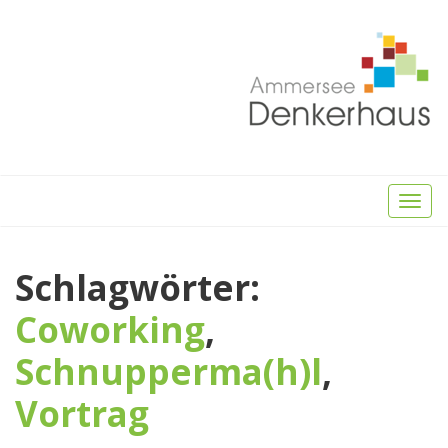
Toggl
naviga
Schlagwörter:
Coworking
,
Schnupperma(h)l
,
Vortrag