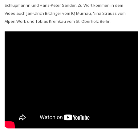
Schlüpmannn und Hans-Peter Sander. Zu Wort kommen in dem
Video auch Jan-Ulrich Bittlinger vom IQ Murnau, Nina Strauss vom
Alpen.Work und Tobias Kremkau vom St. Oberholz Berlin.