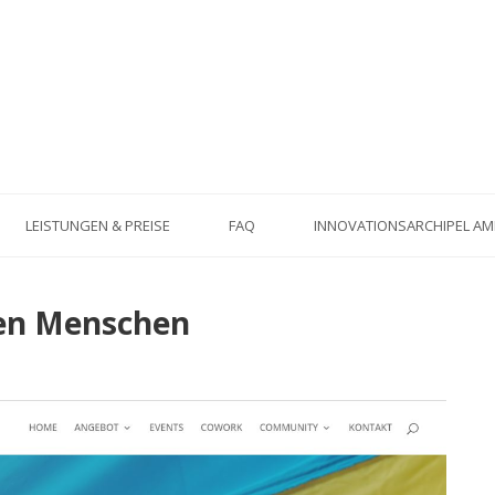
LEISTUNGEN & PREISE
FAQ
INNOVATIONSARCHIPEL A
ten Menschen
Previo
Nex
post:
post